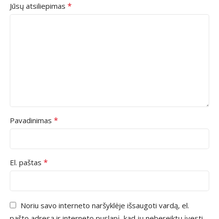
*
Jūsų atsiliepimas
*
Pavadinimas
*
El. paštas
Noriu savo interneto naršyklėje išsaugoti vardą, el.
pašto adresą ir interneto puslapį, kad jų nebereiktų įvesti