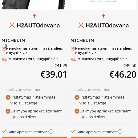
+
+
dovana
dovana
MICHELIN
MICHELIN
Nemokamas
atsiėmimas
šiandien
,
Nemokamas
atsiėmimas
šiandien
,
rugpjūčio 7 d.
rugpjūčio 7 d.
Pristatymas
rytoj
, rugpjūčio 8 d.
Pristatymas
rytoj
, rugpjūčio 8 d.
€
41.79
€
49.50
€
39.01
€
46.20
KODĖL VERTA PASIRINKTI
KODĖL VERTA PASIRINKTI
Pristatymas ir atsiėmimas
Pristatymas ir atsiėmimas
visoje Lietuvoje
visoje Lietuvoje
Galimybė apmokėti atsiimant
Galimybė apmokėti atsiimant
– jokios rizikos
– jokios rizikos
Galite apmokėti atsiimant
Galite apmokėti atsiimant