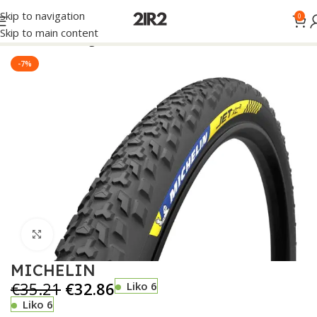
Skip to navigation
0
Skip to main content
Pradžia
Uncategorized
-7%
Click to enlarge
MICHELIN
€
35.21
€
32.86
Liko 6
Liko 6