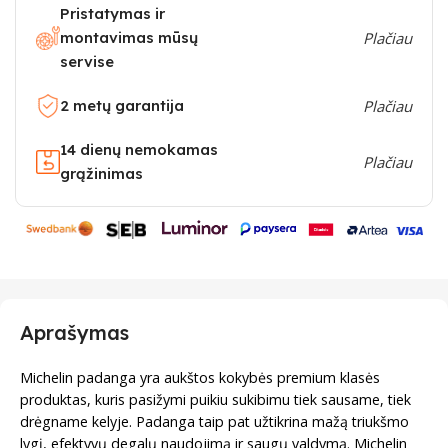
Pristatymas ir
montavimas mūsų
Plačiau
servise
2 metų garantija
Plačiau
14 dienų nemokamas
Plačiau
grąžinimas
Aprašymas
Michelin padanga yra aukštos kokybės premium klasės
produktas, kuris pasižymi puikiu sukibimu tiek sausame, tiek
drėgname kelyje. Padanga taip pat užtikrina mažą triukšmo
lygį, efektyvų degalų naudojimą ir saugų valdymą. Michelin