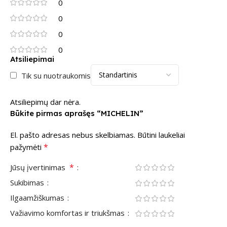
0
0
0
0
Atsiliepimai
Tik su nuotraukomis
Atsiliepimų dar nėra.
Būkite pirmas aprašęs “MICHELIN”
El. pašto adresas nebus skelbiamas.
Būtini laukeliai
*
pažymėti
*
Jūsų įvertinimas
Sukibimas
Ilgaamžiškumas
Važiavimo komfortas ir triukšmas