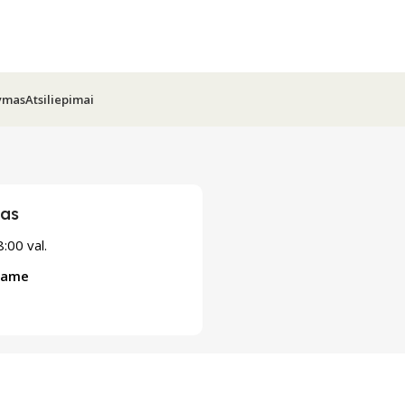
tymas
Atsiliepimai
kas
:00 val.
bame