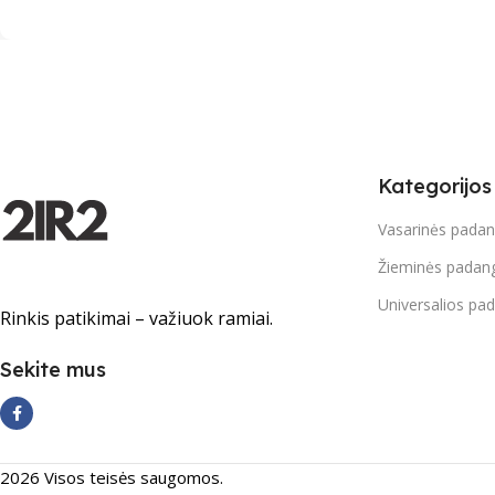
Kategorijos
Vasarinės pada
Žieminės padan
Universalios pa
Rinkis patikimai – važiuok ramiai.
Sekite mus
2026 Visos teisės saugomos.