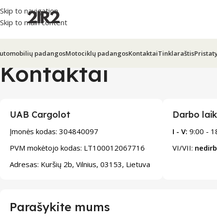
Skip to navigation
Skip to main content
utomobilių padangos
Motociklų padangos
Kontaktai
Tinklaraštis
Prista
Kontaktai
UAB Cargolot
Darbo lai
Įmonės kodas: 304840097
I - V:
9:00 - 18
PVM mokėtojo kodas: LT100012067716
VI/VII:
nedir
Adresas: Kuršių 2b, Vilnius, 03153, Lietuva
Parašykite mums