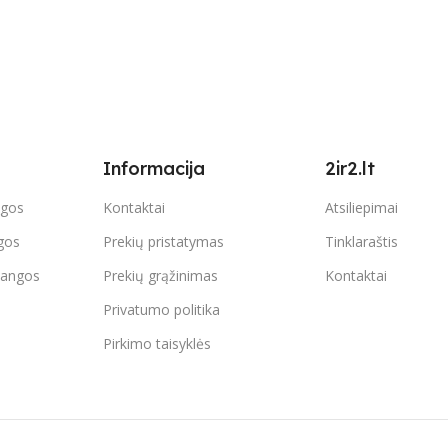
Informacija
2ir2.lt
ngos
Kontaktai
Atsiliepimai
gos
Prekių pristatymas
Tinklaraštis
dangos
Prekių grąžinimas
Kontaktai
Privatumo politika
Pirkimo taisyklės