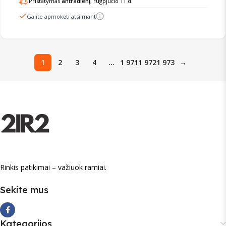
Pristatymas
antradienį
, rugpjūčio 11 d.
Galite apmokėti atsiimant
1
2
3
4
…
1 971
1 972
1 973
→
Rinkis patikimai – važiuok ramiai.
Sekite mus
Kategorijos