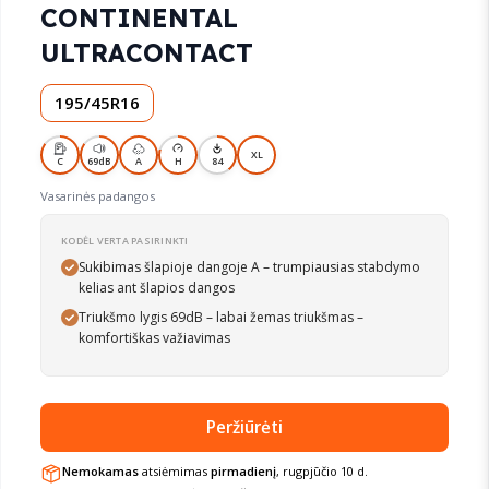
CONTINENTAL
ULTRACONTACT
195/45R16
XL
C
69dB
A
H
84
Vasarinės padangos
KODĖL VERTA PASIRINKTI
Sukibimas šlapioje dangoje A – trumpiausias stabdymo
kelias ant šlapios dangos
Triukšmo lygis 69dB – labai žemas triukšmas –
komfortiškas važiavimas
Peržiūrėti
Nemokamas
atsiėmimas
pirmadienį
, rugpjūčio 10 d.